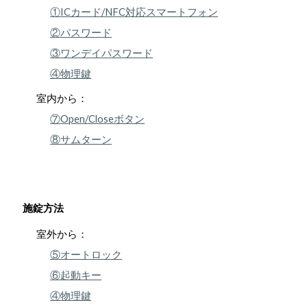
①ICカード/NFC対応スマートフォン
②パスワード
③ワンデイパスワード
④物理鍵
室内から：
⑦Open/Closeボタン
⑧サムターン
施錠方法
室外から：
⑤オートロック
⑥起動キー
④物理鍵