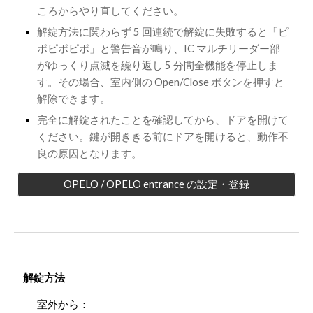
ころからやり直してください。
解錠方法に関わらず 5 回連続で解錠に失敗すると「ピ
ポピポピポ」と警告音が鳴り、IC マルチリーダー部
がゆっくり点滅を繰り返し 5 分間全機能を停止しま
す。その場合、室内側の Open/Close ボタンを押すと
解除できます。
完全に解錠されたことを確認してから、ドアを開けて
ください。鍵が開ききる前にドアを開けると、動作不
良の原因となります。
OPELO / OPELO entrance の設定・登録
解錠方法
室外から：