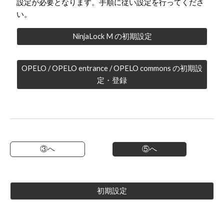
設定が必要となります。手順に従い設定を行ってくださ
い。
NinjaLock M の初期設定
OPELO / OPELO entrance / OPELO commons の初期設
定・登録
③へ
⑤へ
初期設定