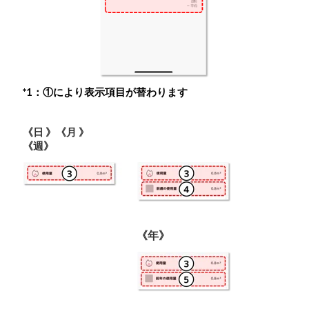
*1：①により表示項目が替わります
《日 》《月 》
《週》
《年》