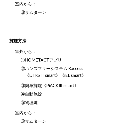
室内から：
⑥サムターン
施錠方法
室外から：
①HOMETACTアプリ
②ハンズフリーシステム Raccess
《DTRSⅢ smart》《iEL smart》
③簡単施錠《PiACKⅢ smart》
④自動施錠
⑤物理鍵
室内から：
⑥サムターン