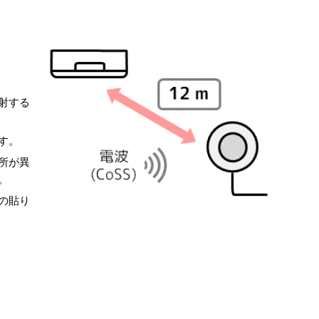
射する
す。
所が異
。
の貼り