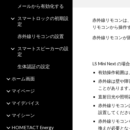
メールから有効化する
スマートロックの初期設
赤外線リモコンは
定
リモコンから操作
赤外線リモコンの設置
赤外線リモコンが
スマートスピーカーの設
定
LS Mini Next の場
生体認証の設定
有効操作範囲は
ホーム画面
赤外線は壁や障
ことがあります
マイページ
直射日光や照明
マイデバイス
赤外線リモコンは
設置してくださ
マイシーン
赤外線リモコン
HOMETACT Energy
換えが必要とな