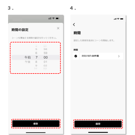
3．
4．