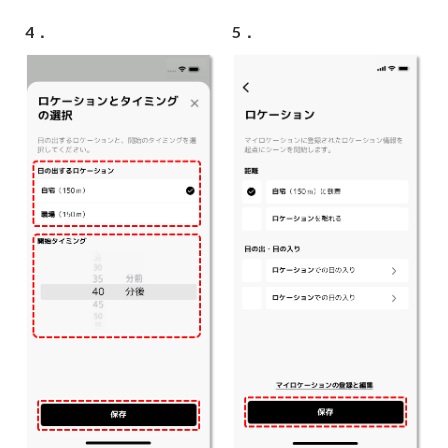
4．
5．