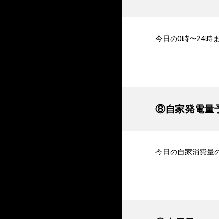
今日の0時〜24時
⑧自家発電量
今日の自家消費量