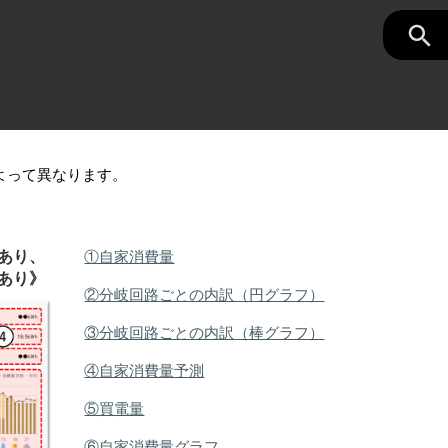
よって異なります。
あり、
①自家消費量
あり》
②分岐回路ごとの内訳（円グラフ）
③分岐回路ごとの内訳（棒グラフ）
④自家消費量予測
⑤買電量
⑥自家消費量グラフ