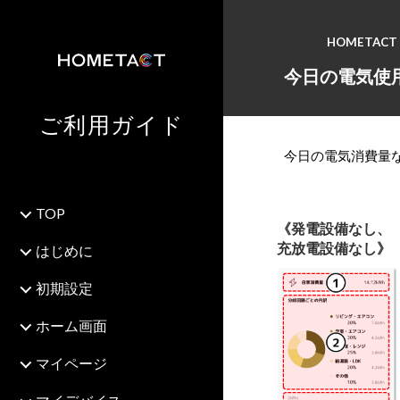
HOMETACT 
今日の電気使
ご利用ガイド
今日の電気消費量
TOP
《発電設備なし、
充放電設備なし》
はじめに
初期設定
ホーム画面
マイページ