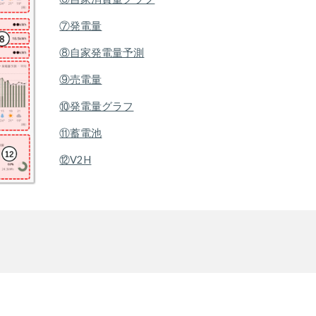
⑦発電量
⑧自家発電量予測
⑨売電量
⑩発電量グラフ
⑪蓄電池
⑫V2H