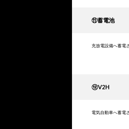
⑪蓄電池
充放電設備へ蓄電
⑫V2H
電気自動車へ蓄電