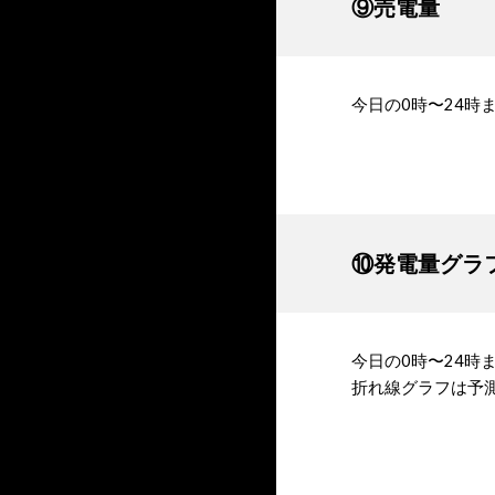
⑨売電量
今日の0時〜24時
⑩発電量グラ
今日の0時〜24
折れ線グラフは予