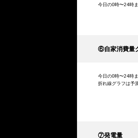
今日の0時〜24時
⑥自家消費量
今日の0時〜24
折れ線グラフは予
⑦発電量