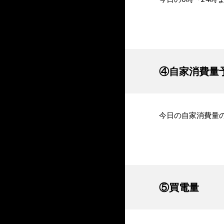
④自家消費量
今日の自家消費量
⑤買電量