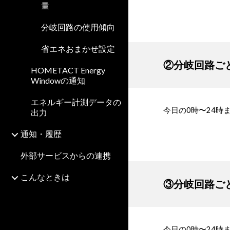
量
分岐回路の使用傾向
省エネおまかせ設定
②分岐回路ご
HOMETACT Energy
Windowの通知
エネルギー計測データの
今日の0時〜24
出力
通知・履歴
外部サービスからの連携
こんなときは
③分岐回路ご
今日の0時〜24時