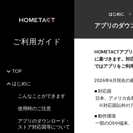
はじめに
アプリのダウ
ご利用ガイド
HOMETACTアプ
に基づきます。対
ではアプリをご利
TOP
2026年6月現在
はじめに
■ 対応国
こんなことができます
日本、アメリカ合
※対応国以外のア
使用時のご注意
■ 動作環境
アプリのダウンロード・
一部のOSや端末
ストア対応国等について